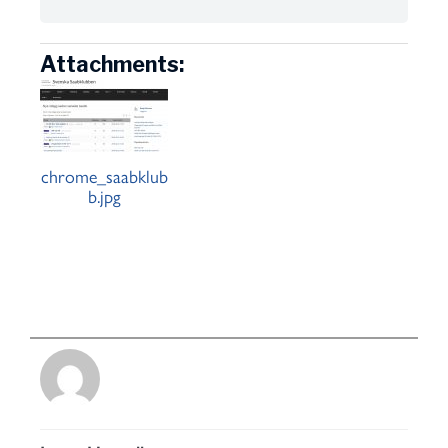
Attachments:
chrome_saabklub
b.jpg