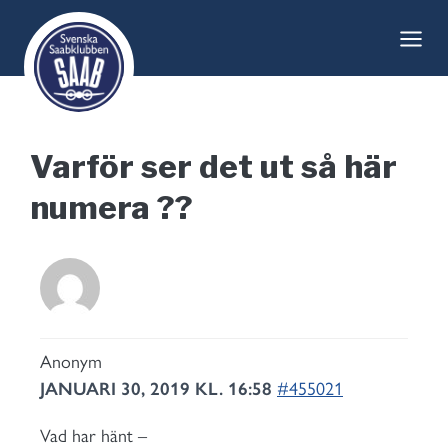
Skip
to
content
Varför ser det ut så här
numera ??
Anonym
JANUARI 30, 2019 KL. 16:58
#455021
Vad har hänt –