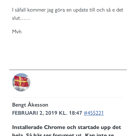
I såfall kommer jag göra en update till och så e det
slut……
Mvh
Bengt Åkesson
FEBRUARI 2, 2019 KL. 18:47
#455221
Installerade Chrome och startade upp det
hela. Så här ser forumet ut. Kan inte se