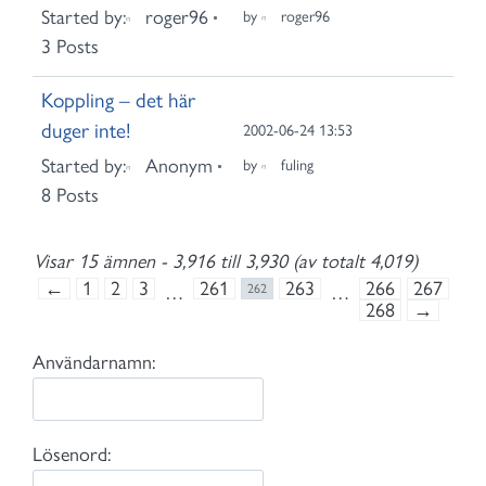
Started by:
roger96
by
roger96
3 Posts
Koppling – det här
duger inte!
2002-06-24 13:53
Started by:
Anonym
by
fuling
8 Posts
Visar 15 ämnen - 3,916 till 3,930 (av totalt 4,019)
←
1
2
3
261
263
266
267
…
262
…
268
→
Användarnamn:
Lösenord: