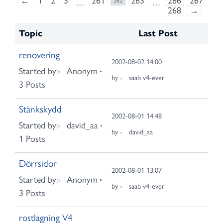
←
1
2
3
261
263
266
267
…
262
…
268
→
Topic
Last Post
renovering
2002-08-02 14:00
Started by:
Anonym
by
saab v4-ever
3 Posts
Stänkskydd
2002-08-01 14:48
Started by:
david_aa
by
david_aa
1 Posts
Dörrsidor
2002-08-01 13:07
Started by:
Anonym
by
saab v4-ever
3 Posts
rostlagning V4