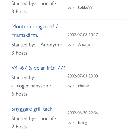
Started by:
noclaf
by
tobbe99
3 Posts
Montera dragkrok! /
Framskärm.
2002-07-08 10:17
Started by:
Anonym
by
Anonym
3 Posts
V4 -67 & delar från 77?
2002-07-01 23:03
Started by:
roger hansson
by
chakka
6 Posts
Snyggare grill tack
2002-06-30 22:36
Started by:
noclaf
by
fuling
2 Posts