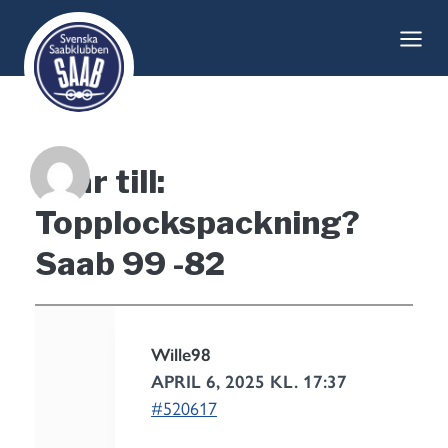
Skip
to
content
Svar till:
Topplockspackning?
Saab 99 -82
Wille98
APRIL 6, 2025 KL. 17:37
#520617