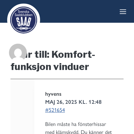
Skip
to
content
Svar till: Komfort-
funksjon vinduer
hyvens
MAJ 26, 2025 KL. 12:48
#521654
Bilen måste ha fönsterhissar
med klämskydd. Du känner det