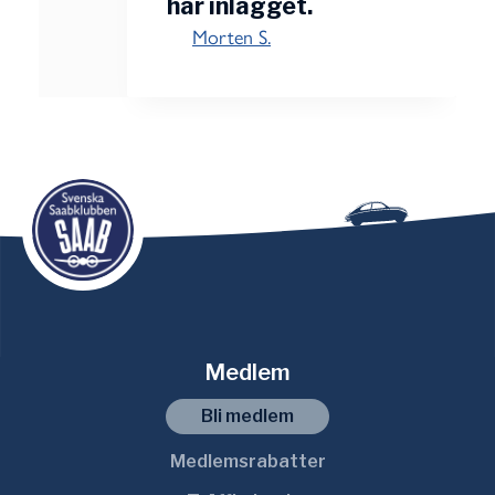
här inlägget.
Morten S.
Medlem
Bli medlem
Medlemsrabatter