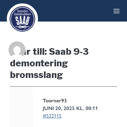
Skip
to
content
Svar till: Saab 9-3
demontering
bromsslang
Toorner93
JUNI 20, 2025 KL. 00:11
#522115