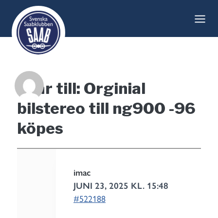
Skip
to
content
Svar till: Orginial
bilstereo till ng900 -96
köpes
imac
JUNI 23, 2025 KL. 15:48
#522188