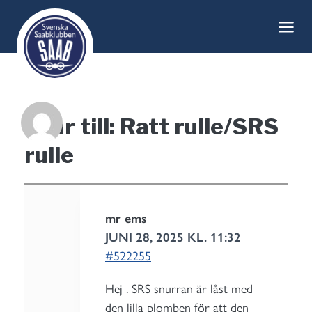
Skip
to
content
Svar till: Ratt rulle/SRS
rulle
mr ems
JUNI 28, 2025 KL. 11:32
#522255
Hej . SRS snurran är låst med
den lilla plomben för att den