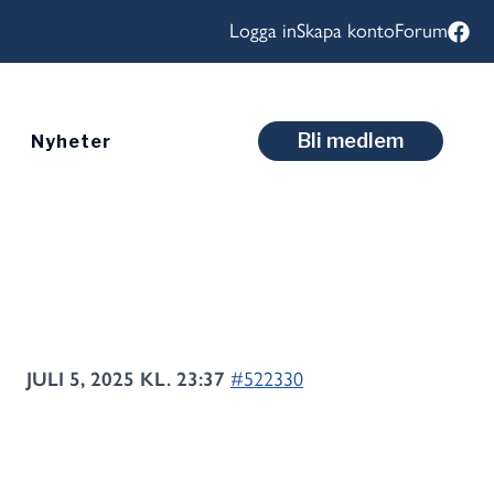
Logga in
Skapa konto
Forum
Bli medlem
Nyheter
JULI 5, 2025 KL. 23:37
#522330