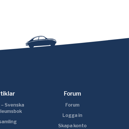
tiklar
Forum
 – Svenska
Forum
ileumsbok
Logga in
ksamling
Skapa konto