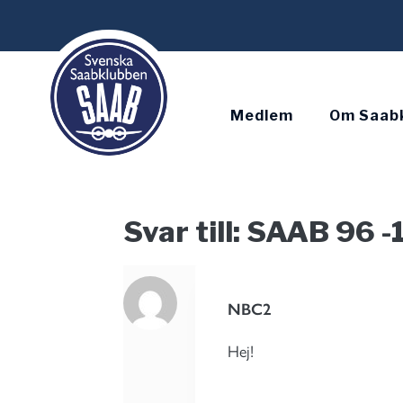
Skip
to
content
Medlem
Om Saab
Svar till: SAAB 96 -
NBC2
Hej!