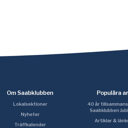
Om Saabklubben
Populära ar
Lokalsektioner
40 år tillsammans
Saabklubben Jub
Nyheter
Artiklar & län
Träffkalender