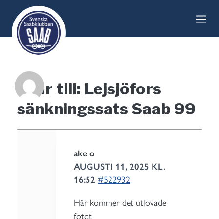
Skip
to
content
Svar till: Lejsjöfors
sänkningssats Saab 99
ake o
AUGUSTI 11, 2025 KL.
16:52
#522932
Här kommer det utlovade
fotot