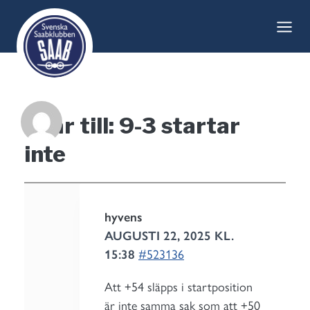
Skip
to
content
Svar till: 9-3 startar
inte
hyvens
AUGUSTI 22, 2025 KL.
15:38
#523136
Att +54 släpps i startposition
är inte samma sak som att +50