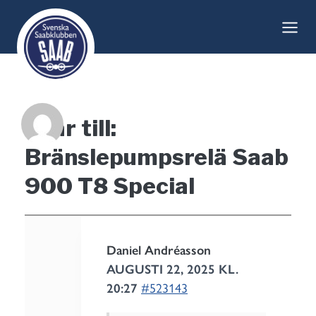
Skip
to
content
Svar till:
Bränslepumpsrelä Saab
900 T8 Special
Daniel Andréasson
AUGUSTI 22, 2025 KL.
20:27
#523143