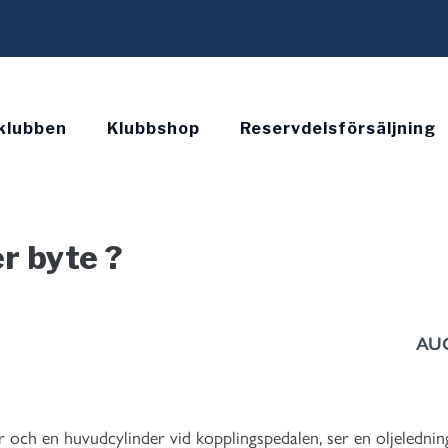
klubben
Klubbshop
Reservdelsförsäljning
er byte ?
AUG
er och en huvudcylinder vid kopplingspedalen, ser en oljelednin