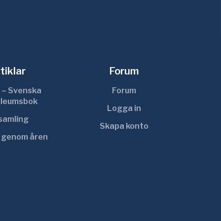
tiklar
Forum
 – Svenska
Forum
ileumsbok
Logga in
ksamling
Skapa konto
r genom åren