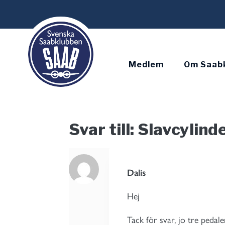
Skip
to
content
Medlem
Om Saab
Svar till: Slavcylind
Dalis
Hej
Tack för svar, jo tre pedal