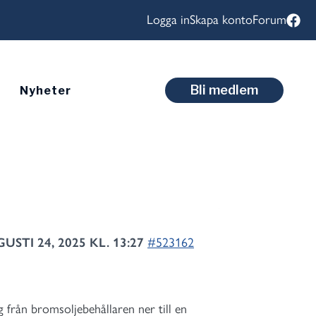
Logga in
Skapa konto
Forum
Bli medlem
Nyheter
USTI 24, 2025 KL. 13:27
#523162
g från bromsoljebehållaren ner till en