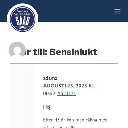
Skip
to
content
Svar till: Bensinlukt
adamz
AUGUSTI 25, 2025 KL.
00:57
#523171
Hej!
Efter 43 år kan man räkna med
att i princip alla