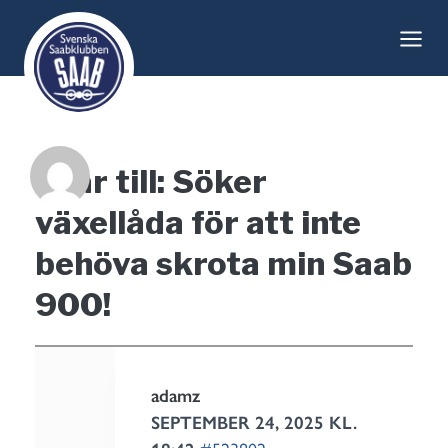
Skip
to
content
Svar till: Söker
växellåda för att inte
behöva skrota min Saab
900!
adamz
SEPTEMBER 24, 2025 KL.