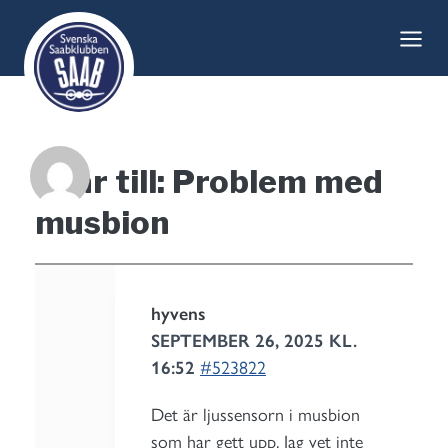
Skip
to
content
Svar till: Problem med
musbion
hyvens
SEPTEMBER 26, 2025 KL.
16:52
#523822
Det är ljussensorn i musbion
som har gett upp. Jag vet inte