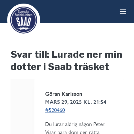
Skip
to
content
Svar till: Lurade ner min
dotter i Saab träsket
Göran Karlsson
MARS 29, 2025 KL. 21:54
#520460
Du lurar aldrig någon Peter.
Visar bara dom den rätta