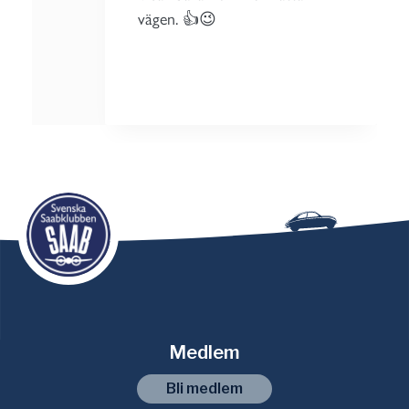
vägen. 👍😉
Medlem
Bli medlem