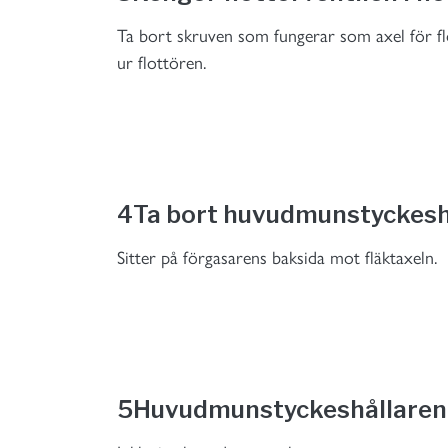
Ta bort skruven som fungerar som axel för flo
ur flottören.
4
Ta bort huvudmunstyckesh
Sitter på förgasarens baksida mot fläktaxeln.
5
Huvudmunstyckeshållaren