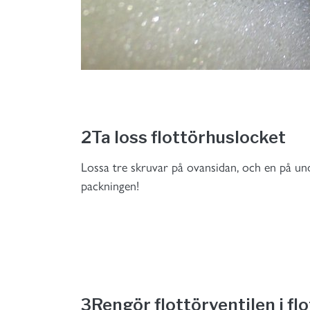
2
Ta loss flottörhuslocket
Lossa tre skruvar på ovansidan, och en på unde
packningen!
3
Rengör flottörventilen i fl