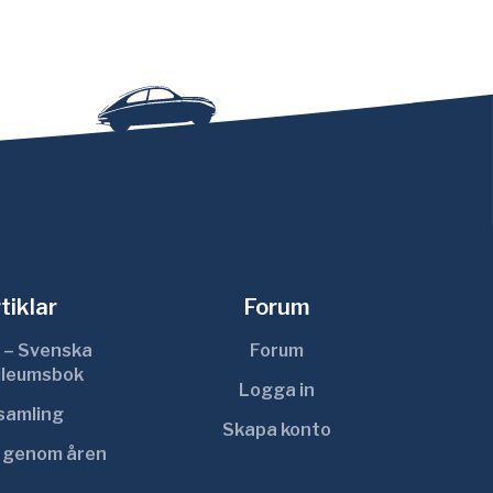
tiklar
Forum
 – Svenska
Forum
ileumsbok
Logga in
ksamling
Skapa konto
r genom åren