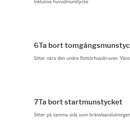
Inklusive huvudmunstycke
6
Ta bort tomgångsmunstyc
Sitter nära den undre flottörhusskruven. Väns
7
Ta bort startmunstycket
Sitter på samma sida som bränsleanslutningen