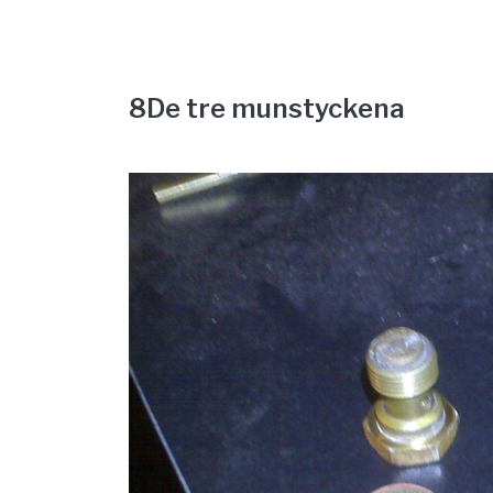
8
De tre munstyckena