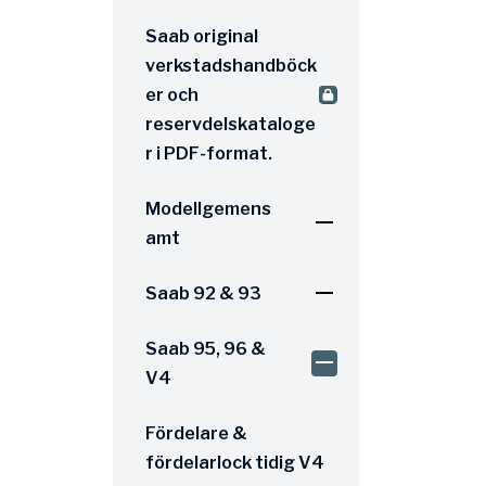
Saab original
verkstadshandböck
er och
reservdelskataloge
r i PDF-format.
Modellgemens
amt
Saab 92 & 93
Saab 95, 96 &
V4
Fördelare &
fördelarlock tidig V4