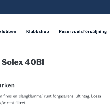
klubben
Klubbshop
Reservdelsförsäljning
 Solex 40BI
burken
m finns en ’slangklämma’ runt förgasarens luftintag. Lossa
ör rent filtret.