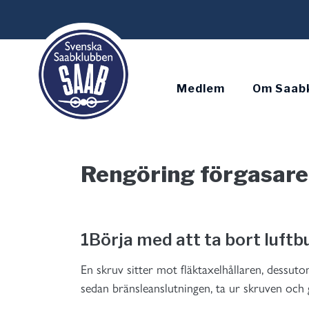
Skip
to
content
Medlem
Om Saab
Rengöring förgasare
1
Börja med att ta bort luft
En skruv sitter mot fläktaxelhållaren, dessuto
sedan bränsleanslutningen, ta ur skruven och g