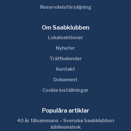
Reservdelsförsäljning
Bilder & ljud
Om Saabklubben
Artiklar & länksamling
Lokalsektioner
Reparationsguider & Modellfakta
Nyheter
Saab original verkstadshandböcker och
Träffkalender
reservdelskataloger i PDF-format.
Kontakt
Modellgemensamt
Dokument
Cookie inställningar
Saab 92 & 93
Saab 95, 96 & V4
Populära artiklar
40 år tillsammans – Svenska Saabklubben
Saabo
Jubileumsbok