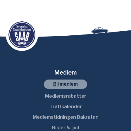
Innebär att innehållet endast är tillgängligt för
medlemmar
Medlem
Saab Classic Cars
Problem att logga in ?
Årsmöten
Medlem
Medlemskort
Bli medlem
Medlemsrabatter
Saabvisionen filmserie
Träffkalender
Medlemsrabatter
Medlemstidningen Bakrutan
Bilder & ljud
Medlemstidningen Bakrutan