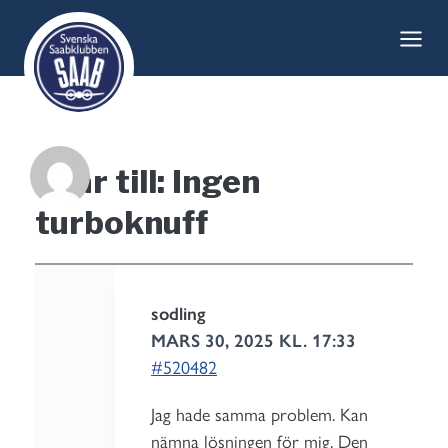
Skip
to
content
Svar till: Ingen
turboknuff
sodling
MARS 30, 2025 KL. 17:33
#520482
Jag hade samma problem. Kan
nämna lösningen för mig. Den