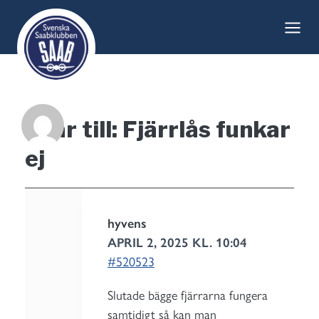
Skip
to
content
Svar till: Fjärrlås funkar
ej
hyvens
APRIL 2, 2025 KL. 10:04
#520523
Slutade bägge fjärrarna fungera
samtidigt så kan man