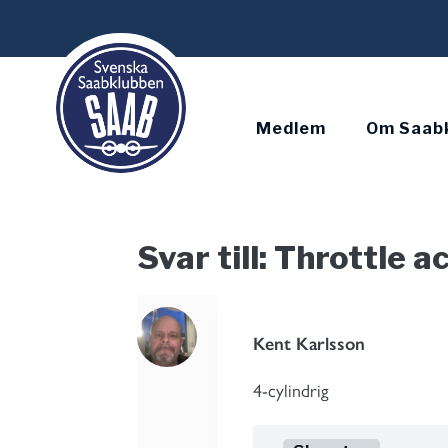
Skip
to
content
Medlem
Om Saab
Svar till: Throttle a
Kent Karlsson
4-cylindrig