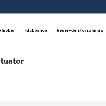
klubben
Klubbshop
Reservdelsförsäljning
ctuator