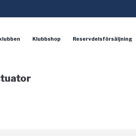
klubben
Klubbshop
Reservdelsförsäljning
ctuator