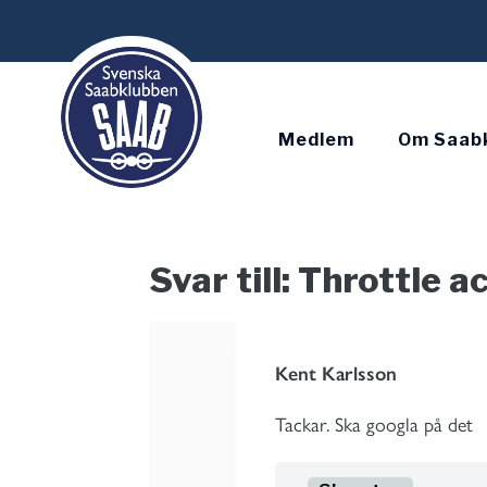
Skip
to
content
Medlem
Om Saab
Svar till: Throttle a
Kent Karlsson
Tackar. Ska googla på det