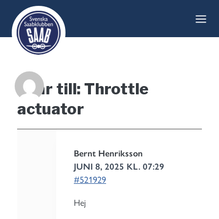
Skip
to
content
Svar till: Throttle
actuator
Bernt Henriksson
JUNI 8, 2025 KL. 07:29
#521929
Hej