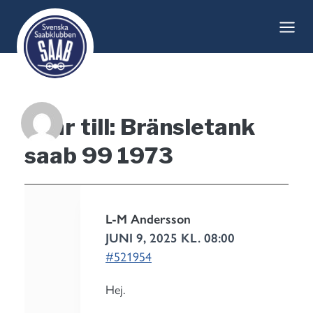
Skip
to
content
Svar till: Bränsletank
saab 99 1973
L-M Andersson
JUNI 9, 2025 KL. 08:00
#521954
Hej.