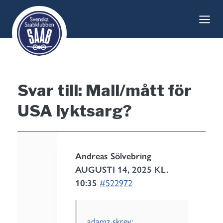
Skip
to
content
Svar till: Mall/mått för
USA lyktsarg?
Andreas Sölvebring
AUGUSTI 14, 2025 KL.
10:35
#522972
adamz skrev: