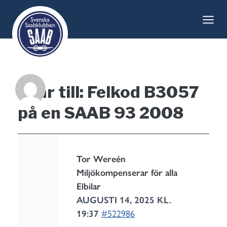
Skip
to
content
Svar till: Felkod B3057
på en SAAB 93 2008
Tor Wereén
Miljökompenserar för alla
Elbilar
AUGUSTI 14, 2025 KL.
19:37
#522986