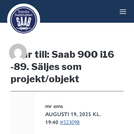
Skip
to
content
Svar till: Saab 900 i16
-89. Säljes som
projekt/objekt
mr ems
AUGUSTI 19, 2025 KL.
19:40
#523098