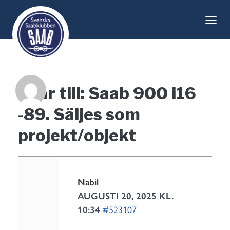
Skip
to
content
Svar till: Saab 900 i16
-89. Säljes som
projekt/objekt
Nabil
AUGUSTI 20, 2025 KL.
10:34
#523107