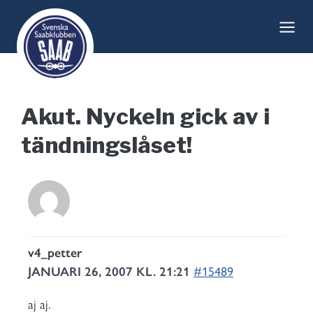
Skip
to
content
Akut. Nyckeln gick av i
tändningslåset!
v4_petter
JANUARI 26, 2007 KL. 21:21
#15489
aj aj.