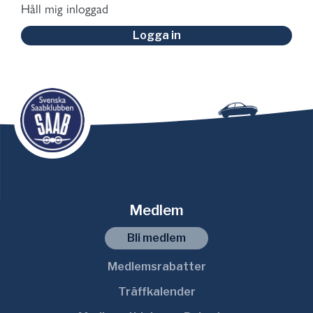
Håll mig inloggad
Logga in
Medlem
Bli medlem
Medlemsrabatter
Träffkalender