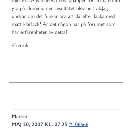
min 99:a.Använde vattenslippapper för att få en fin
yta på aluminiumen,resultatet blev helt ok.Jag
undrar om det funkar bra att därefter lacka med
matt klarlack? Är det någon här på forumet som
har erfarenheter av detta?
/Fredrik
Martin
MAJ 20, 2007 KL. 07:25
#106666