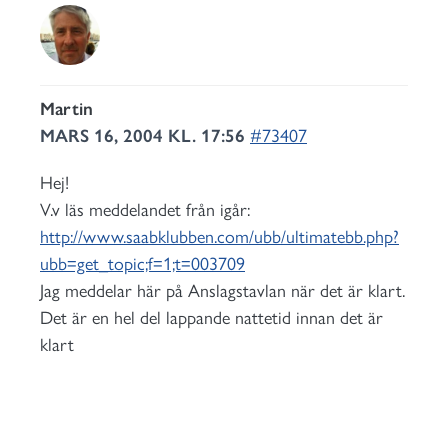
Martin
MARS 16, 2004 KL. 17:56
#73407
Hej!
V.v läs meddelandet från igår:
http://www.saabklubben.com/ubb/ultimatebb.php?
ubb=get_topic;f=1;t=003709
Jag meddelar här på Anslagstavlan när det är klart.
Det är en hel del lappande nattetid innan det är
klart