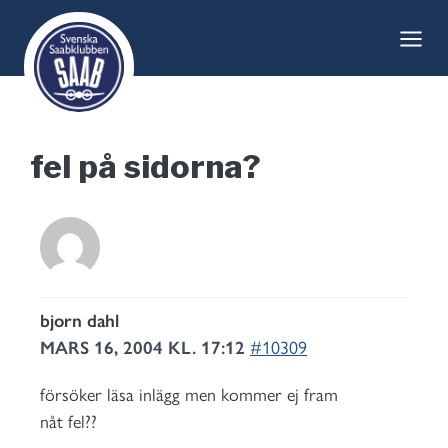
Skip
to
content
fel på sidorna?
bjorn dahl
MARS 16, 2004 KL. 17:12
#10309
försöker läsa inlägg men kommer ej fram
nåt fel??