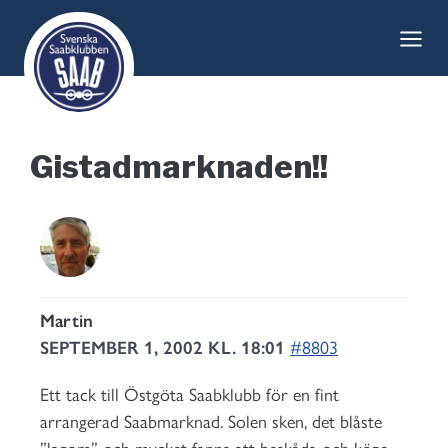
Skip
to
content
Gistadmarknaden!!
Martin
SEPTEMBER 1, 2002 KL. 18:01
#8803
Ett tack till Östgöta Saabklubb för en fint
arrangerad Saabmarknad. Solen sken, det blåste