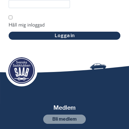
Håll mig inloggad
Logga in
Medlem
Bli medlem