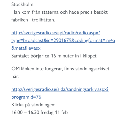
Stockholm.
Han kom från staterna och hade precis besökt
fabriken i trollhättan.
http://sverigesradio.se/api/radio/radio.aspx?
type=broadcast&id=2901679&codingformat=.m4a
&metafile=asx
Samtalet börjar ca 16 minuter in i klippet
OM länken inte fungerar, finns sändningsarkivet
här:
http://sverigesradio.se/sida/sandningsarkiv.aspx?
programid=76
Klicka på sändningen:
16.00 – 16.30 fredag 11 feb