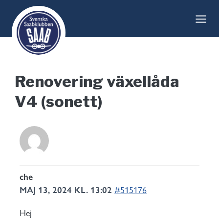
Skip
to
content
Renovering växellåda
V4 (sonett)
che
MAJ 13, 2024 KL. 13:02
#515176
Hej