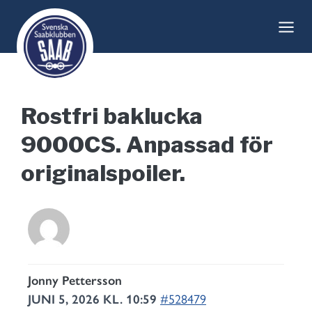
Skip
to
content
Rostfri baklucka
9000CS. Anpassad för
originalspoiler.
Jonny Pettersson
JUNI 5, 2026 KL. 10:59
#528479