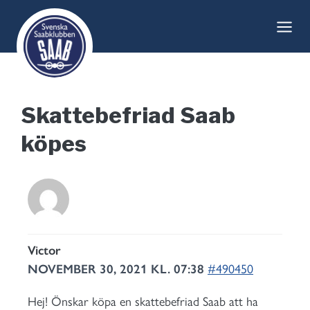
Skip
to
content
Skattebefriad Saab
köpes
Victor
NOVEMBER 30, 2021 KL. 07:38
#490450
Hej! Önskar köpa en skattebefriad Saab att ha