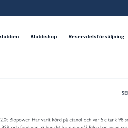
klubben
Klubbshop
Reservdelsförsäljning
SE
2.0t Biopower. Har varit körd på etanol och var 5:e tank 98 s
 BSR och funderar på hur det kommer gå? Bilen har ingen rost