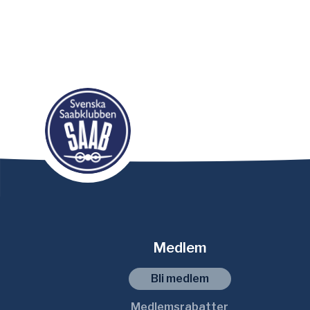
Medlem
Bli medlem
Medlemsrabatter