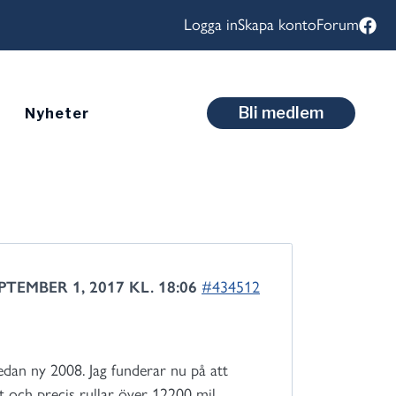
Logga in
Skapa konto
Forum
Bli medlem
Nyheter
PTEMBER 1, 2017 KL. 18:06
#434512
edan ny 2008. Jag funderar nu på att
 och precis rullar över 12200 mil.