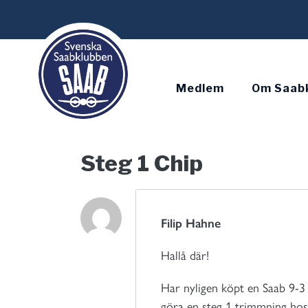
Skip
to
content
Medlem
Om Saab
Steg 1 Chip
Filip Hahne
Hallå där!
Har nyligen köpt en Saab 9-3 
göra en steg 1 trimmning hos