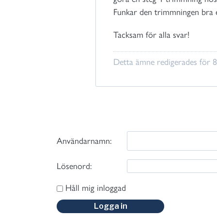
Funkar den trimmningen bra 
Tacksam för alla svar!
Detta ämne redigerades för 
Användarnamn:
Lösenord:
Håll mig inloggad
Logga in