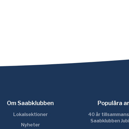
Om Saabklubben
Populära ar
Lokalsektioner
40 år tillsammans
Saabklubben Jub
Nyheter