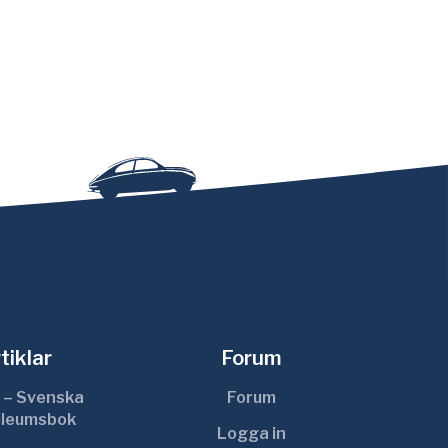
tiklar
Forum
 – Svenska
Forum
ileumsbok
Logga in