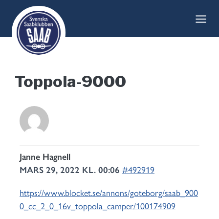
Skip
to
content
Toppola-9000
Janne Hagnell
MARS 29, 2022 KL. 00:06
#492919
https://www.blocket.se/annons/goteborg/saab_900
0_cc_2_0_16v_toppola_camper/100174909