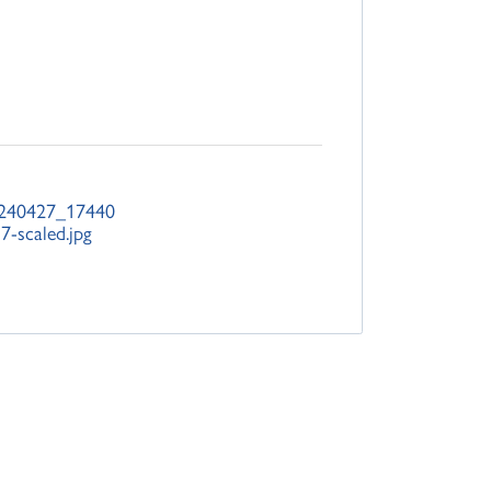
240427_17440
7-scaled.jpg