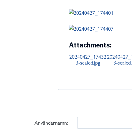
Attachments:
20240427_17432
20240427_
3-scaled.jpg
3-scaled.
Användarnamn: