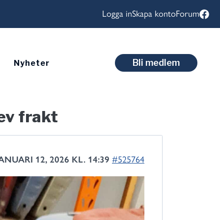
Logga in
Skapa konto
Forum
Bli medlem
Nyheter
ev frakt
JANUARI 12, 2026 KL. 14:39
#525764