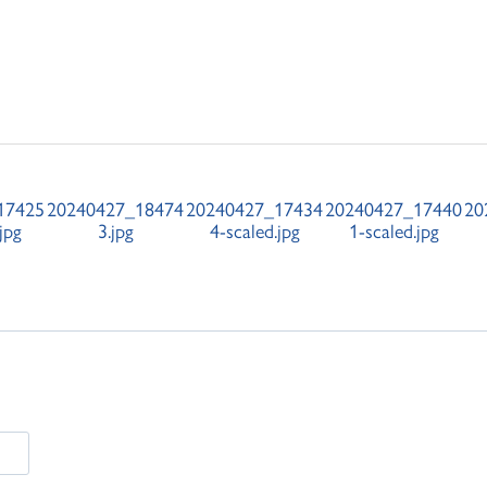
17425
20240427_18474
20240427_17434
20240427_17440
20
jpg
3.jpg
4-scaled.jpg
1-scaled.jpg