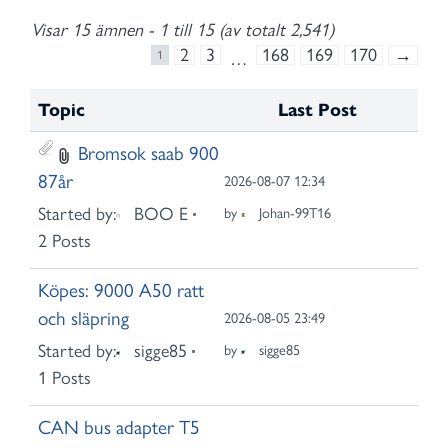
Visar 15 ämnen - 1 till 15 (av totalt 2,541)
2
3
168
169
170
→
1
…
Topic
Last Post
Bromsok saab 900
87år
2026-08-07 12:34
Started by:
BOO E
by
Johan-99T16
2 Posts
Köpes: 9000 A50 ratt
och släpring
2026-08-05 23:49
Started by:
sigge85
by
sigge85
1 Posts
CAN bus adapter T5