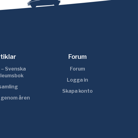
tiklar
Forum
 – Svenska
Forum
ileumsbok
Logga in
ksamling
Skapa konto
r genom åren