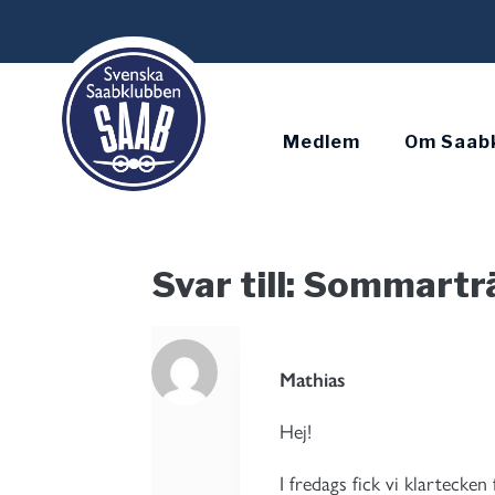
Skip
to
content
Medlem
Om Saab
Svar till: Sommart
Mathias
Hej!
I fredags fick vi klartecken