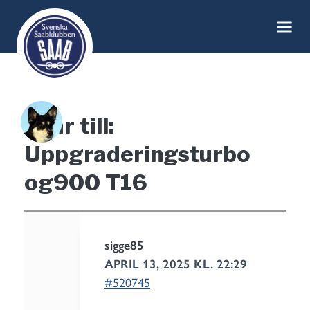
Skip
to
content
Svar till:
Uppgraderingsturbo
og900 T16
sigge85
APRIL 13, 2025 KL. 22:29
#520745