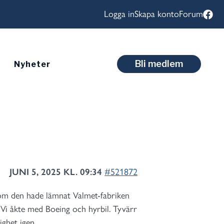
Logga in
Skapa konto
Forum
Bli medlem
Nyheter
JUNI 5, 2025 KL. 09:34
#521872
m om den hade lämnat Valmet-fabriken
a. Vi åkte med Boeing och hyrbil. Tyvärr
ghet igen.