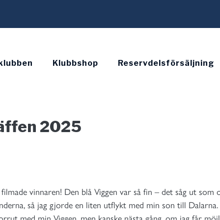
klubben
Klubbshop
Reservdelsförsäljning
räffen 2025
u filmade vinnaren! Den blå Viggen var så fin – det såg ut so
länderna, så jag gjorde en liten utflykt med min son till Dalarn
 norrut med min Viggen, men kanske nästa gång, om jag får möjli