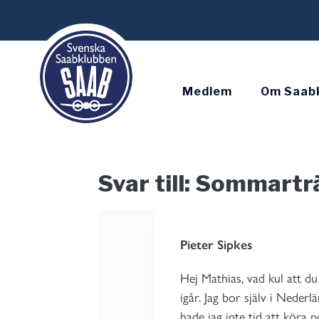
Skip
to
content
Medlem
Om Saab
Svar till: Sommart
Pieter Sipkes
Hej Mathias, vad kul att d
igår. Jag bor själv i Neder
hade jag inte tid att köra