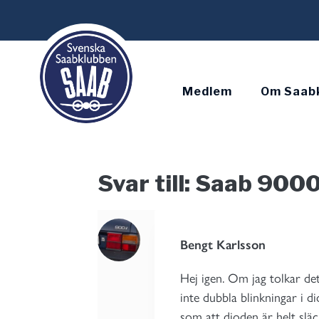
Skip
to
content
Medlem
Om Saab
Svar till: Saab 9000
Bengt Karlsson
Hej igen. Om jag tolkar de
inte dubbla blinkningar i d
som att dioden är helt släc