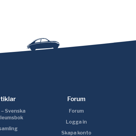
tiklar
Forum
 – Svenska
Forum
ileumsbok
Logga in
ksamling
Skapa konto