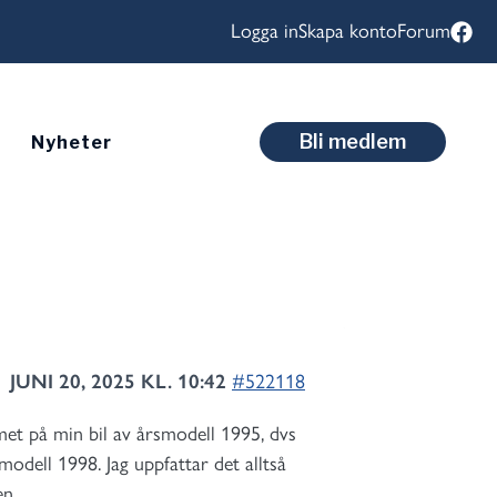
Logga in
Skapa konto
Forum
Bli medlem
Nyheter
JUNI 20, 2025 KL. 10:42
#522118
met på min bil av årsmodell 1995, dvs
modell 1998. Jag uppfattar det alltså
en.