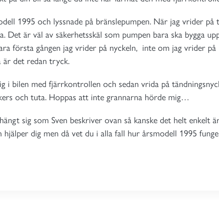
rsmodell 1995 och lyssnade på bränslepumpen. När jag vrider p
ta. Det är väl av säkerhetsskäl som pumpen bara ska bygga upp
ra första gången jag vrider på nyckeln, inte om jag vrider på
å är det redan tryck.
mig i bilen med fjärrkontrollen och sedan vrida på tändningsny
nkers och tuta. Hoppas att inte grannarna hörde mig…
hängt sig som Sven beskriver ovan så kanske det helt enkelt 
hjälper dig men då vet du i alla fall hur årsmodell 1995 funge