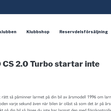
klubben
Klubbshop
Reservdelsförsäljning
 CS 2.0 Turbo startar inte
t rätt så påminner larmet på din bil av årsmodell 1996 om lar
ioden varje sekund även när bilen är olåst så som det är på års
kt på din bil så länge du inte har larmat den med fjärrkontroll