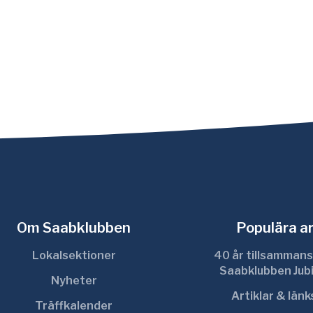
Om Saabklubben
Populära ar
Lokalsektioner
40 år tillsammans
Saabklubben Jub
Nyheter
Artiklar & län
Träffkalender