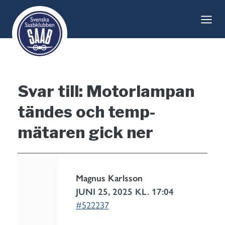
Skip
to
content
Svar till: Motorlampan
tändes och temp-
mätaren gick ner
Magnus Karlsson
JUNI 25, 2025 KL. 17:04
#522237