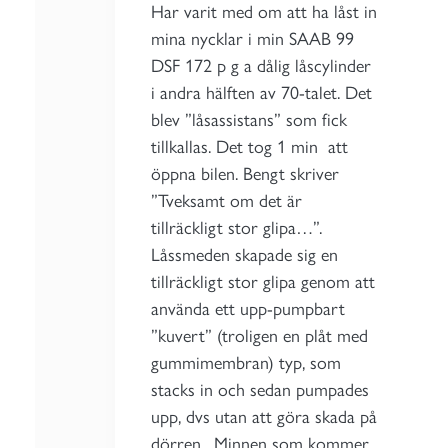
Har varit med om att ha låst in
mina nycklar i min SAAB 99
DSF 172 p g a dålig låscylinder
i andra hälften av 70-talet. Det
blev ”låsassistans” som fick
tillkallas. Det tog 1 min att
öppna bilen. Bengt skriver
”Tveksamt om det är
tillräckligt stor glipa…”.
Låssmeden skapade sig en
tillräckligt stor glipa genom att
använda ett upp-pumpbart
”kuvert” (troligen en plåt med
gummimembran) typ, som
stacks in och sedan pumpades
upp, dvs utan att göra skada på
dörren. Minnen som kommer