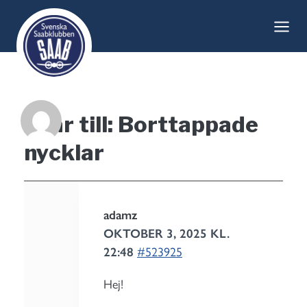
Skip
to
content
Svar till: Borttappade
nycklar
adamz
OKTOBER 3, 2025 KL.
22:48
#523925
Hej!