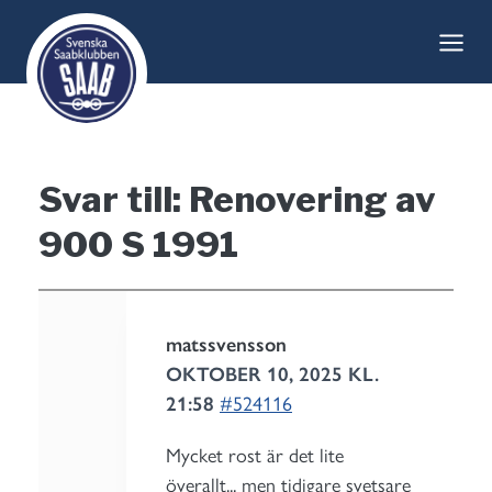
Skip
to
content
Svar till: Renovering av
900 S 1991
matssvensson
OKTOBER 10, 2025 KL.
21:58
#524116
Mycket rost är det lite
överallt,,, men tidigare svetsare