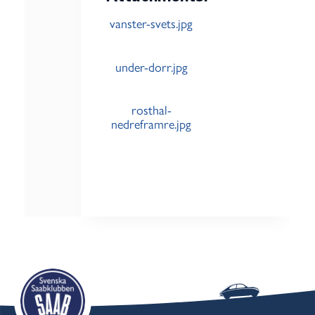
vanster-svets.jpg
under-dorr.jpg
rosthal-
nedreframre.jpg