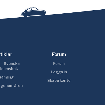
tiklar
Forum
 – Svenska
Forum
ileumsbok
Logga in
ksamling
Skapa konto
r genom åren