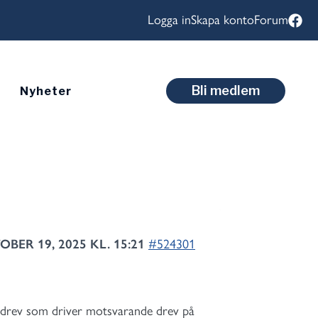
Logga in
Skapa konto
Forum
Bli medlem
Nyheter
BER 19, 2025 KL. 15:21
#524301
ans drev som driver motsvarande drev på