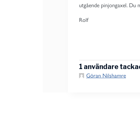
utgående pinjongaxel. Du må
Rolf
1 användare tackad
Göran Nilshamre