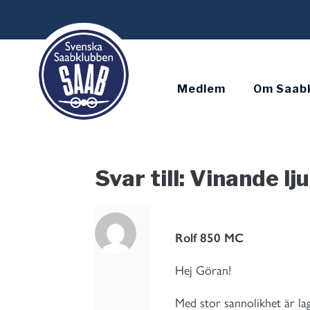
Skip
to
content
Medlem
Om Saab
Svar till: Vinande lj
Rolf 850 MC
Hej Göran!
Med stor sannolikhet är lag