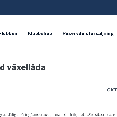
klubben
Klubbshop
Reservdelsförsäljning
ud växellåda
OKTO
ret dåligt på ingående axel, innanför frihjulet. Där sitter 3: