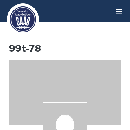
Skip
to
content
99t-78